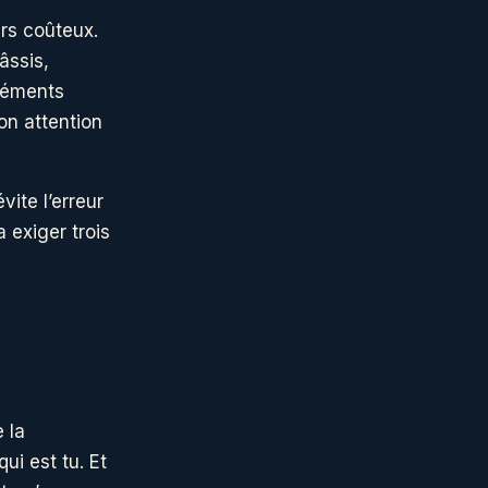
rs coûteux.
âssis,
éléments
son attention
vite l’erreur
 exiger trois
 la
ui est tu. Et