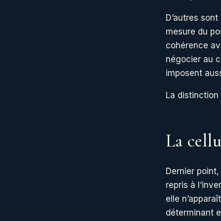
D’autres sont
mesure du pos
cohérence ave
négocier au c
imposent auss
La distinction
La cell
Dernier point
repris à l’inv
elle n’apparaî
déterminant e