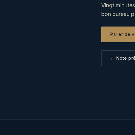
Vingt minutes
bon bureau po
Parler de v
← Note pr