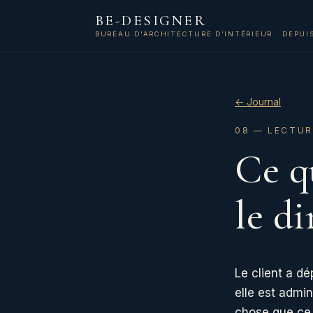
BE-DESIGNER
BUREAU D'ARCHITECTURE D'INTÉRIEUR · DEPUIS
← Journal
08 — LECTUR
Ce q
le d
Le client a dé
elle est admin
chose que ce q