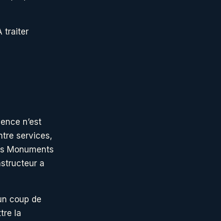
 traiter
lence n’est
ntre services,
des Monuments
nstructeur a
 un coup de
tre la