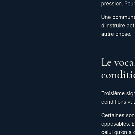
pression. Pour
Une commune q
d’instruire a
autre chose.
Le vocab
conditi
Troisième sign
conditions ». 
Certaines son
opposables. E
celui qu’on a