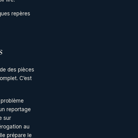
lques repères
s
nde des pièces
complet. C’est
n problème
 un reportage
e sur
érogation au
le prépare le