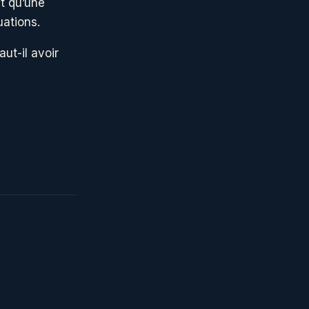
t qu’une
uations.
aut-il avoir