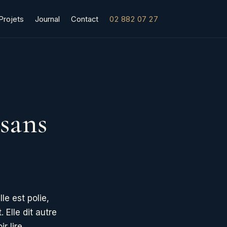
Projets
Journal
Contact
02 882 07 27
sans
le est polie,
 Elle dit autre
r lire.