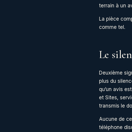
terrain à un av
La pièce compl
comme tel.
Le sile
Deuxième sign
plus du silenc
qu’un avis es
et Sites, serv
transmis le do
Aucune de ces
téléphone dis