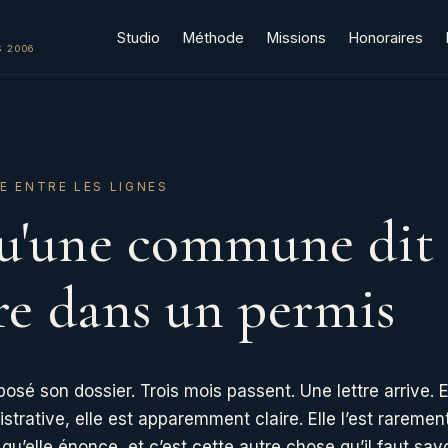
Studio
Méthode
Missions
Honoraires
 2006
E ENTRE LES LIGNES
u'une commune dit 
ire dans un permis
posé son dossier. Trois mois passent. Une lettre arrive. El
istrative, elle est apparemment claire. Elle l’est rarement.
u’elle énonce, et c’est cette autre chose qu’il faut savoi