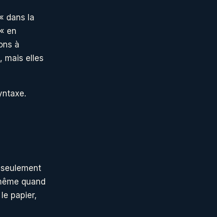
« dans la
 « en
ons à
, mais elles
syntaxe.
e seulement
l, même quand
 le papier,