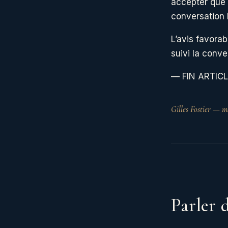
accepter que 
conversation l
L’avis favorab
suivi la conve
— FIN ARTIC
Gilles Fostier — m
Parler d