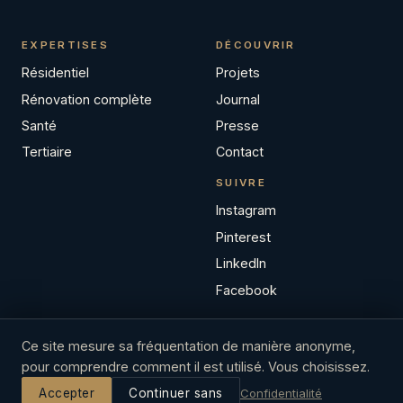
EXPERTISES
DÉCOUVRIR
Résidentiel
Projets
Rénovation complète
Journal
Santé
Presse
Tertiaire
Contact
SUIVRE
Instagram
Pinterest
LinkedIn
Facebook
Ce site mesure sa fréquentation de manière anonyme,
pour comprendre comment il est utilisé. Vous choisissez.
© 2026 BE-DESIGNER SRL
BCE / TVA BE 0539.726.905
Mentions légales
Confidentialité
Confidentialité
Accepter
Continuer sans